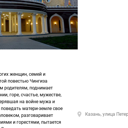
огих женщин, семей и
той повестью Чингиза
им родителям, поднимает
и, горе, счастье, мужестве,
терявшая на войне мужа и
 поведать матери-земле свое
Казань, улица Петер
человеком, разговаривает
иями и горестями, пытается