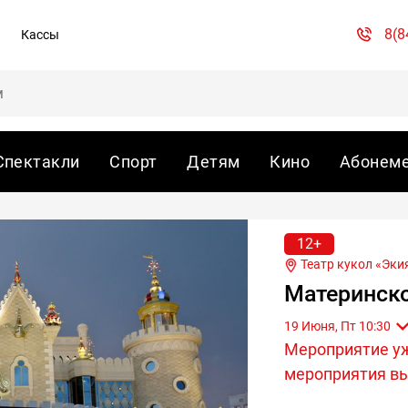
8(8
Кассы
Спектакли
Спорт
Детям
Кино
Абонем
12+
Театр кукол «Экия
Материнско
19 Июня, Пт 10:30
Мероприятие у
мероприятия вы