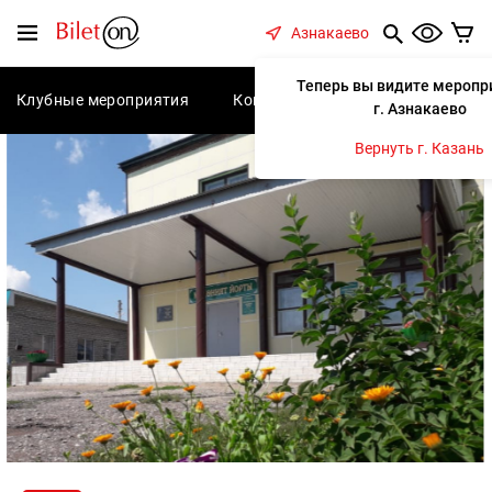
содержанию
Меню
Азнакаево
Теперь вы видите меропр
Клубные мероприятия
Концерты
Спектакли
С
г. Азнакаево
Вернуть г. Казань