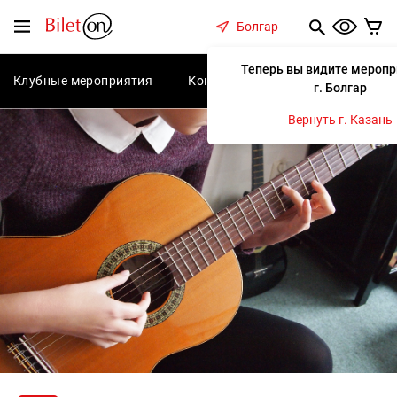
содержанию
Меню
Болгар
Теперь вы видите меропр
Клубные мероприятия
Концерты
Спектакли
С
г. Болгар
Вернуть г. Казань