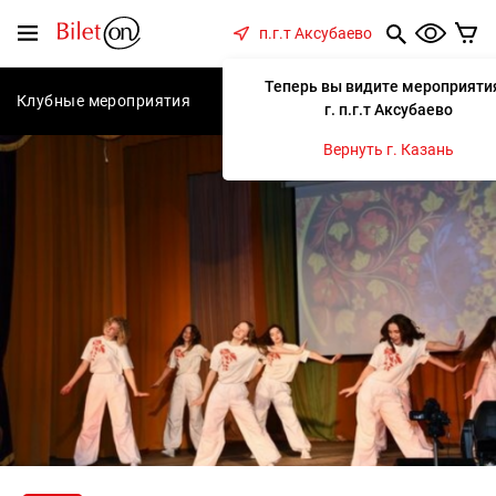
содержанию
Меню
п.г.т Аксубаево
Теперь вы видите мероприяти
Клубные мероприятия
Концерты
Спектакли
С
г. п.г.т Аксубаево
Вернуть г. Казань