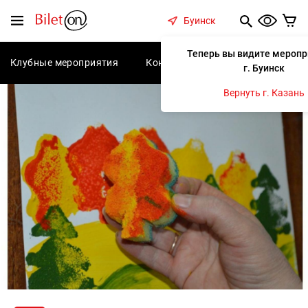
содержанию
Меню
Буинск
Теперь вы видите меропр
Клубные мероприятия
Концерты
Спектакли
С
г. Буинск
Вернуть г. Казань