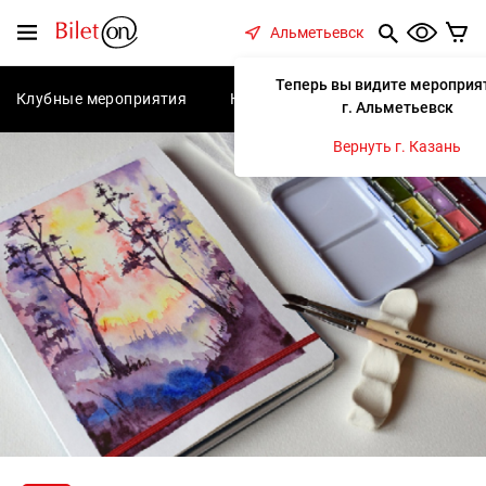
содержанию
Меню
Альметьевск
Теперь вы видите мероприя
Клубные мероприятия
Концерты
Спектакли
С
г. Альметьевск
Вернуть г. Казань