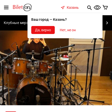
содержанию
Меню
Казань
Ваш город — Казань?
Клубные мероприятия
Концерты
Спектакли
С
Да, верно
Нет, не он