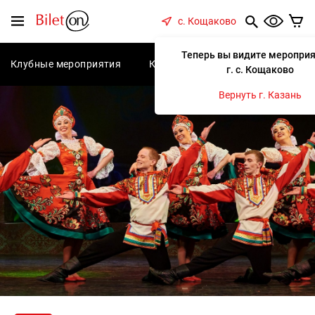
содержанию
Меню
с. Кощаково
Теперь вы видите мероприя
Клубные мероприятия
Концерты
Спектакли
С
г. с. Кощаково
Вернуть г. Казань