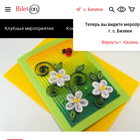
содержанию
Меню
с. Бизяки
Теперь вы видите меропр
Клубные мероприятия
Концерты
Спектакли
С
г. с. Бизяки
Вернуть г. Казань