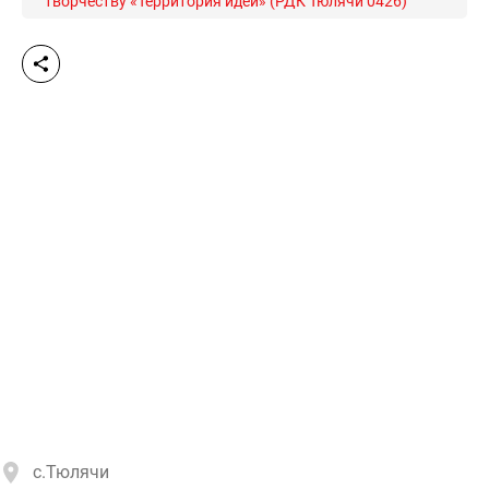
творчеству «Территория идей» (РДК Тюлячи 0426)
с.Тюлячи