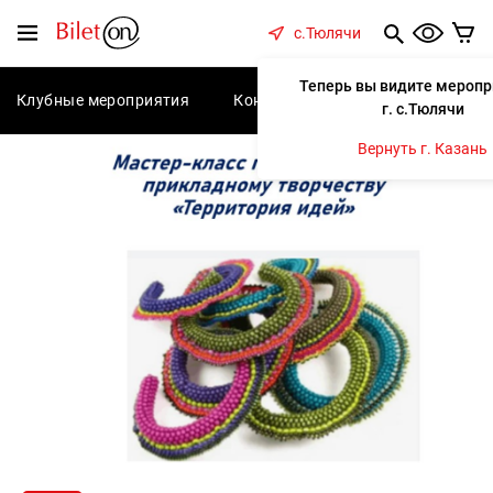
содержанию
Меню
с.Тюлячи
Теперь вы видите меропр
Клубные мероприятия
Концерты
Спектакли
С
г. с.Тюлячи
Вернуть г. Казань