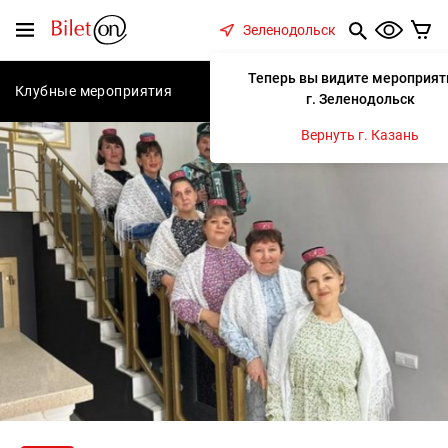
содержанию
Меню
Зеленодольск
Теперь вы видите мероприят
Клубные мероприятия
Концерты
Спектакли
С
г. Зеленодольск
Вернуть г. Казань