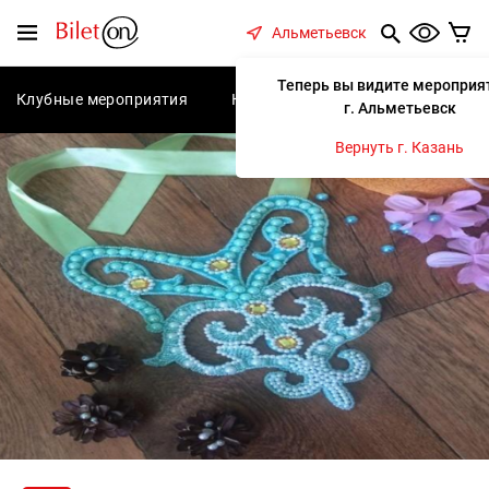
содержанию
Меню
Альметьевск
Теперь вы видите мероприя
Клубные мероприятия
Концерты
Спектакли
С
г. Альметьевск
Вернуть г. Казань