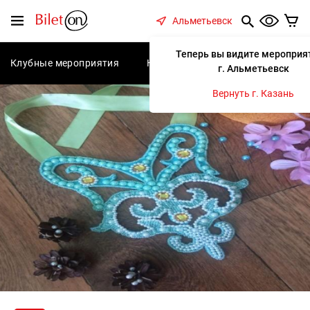
содержанию
Меню
Альметьевск
Теперь вы видите мероприя
Клубные мероприятия
Концерты
Спектакли
С
г. Альметьевск
Вернуть г. Казань