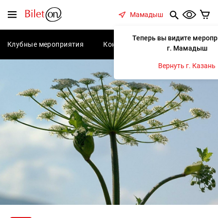
содержанию
Меню
Мамадыш
Теперь вы видите меропр
Клубные мероприятия
Концерты
Спектакли
С
г. Мамадыш
Вернуть г. Казань