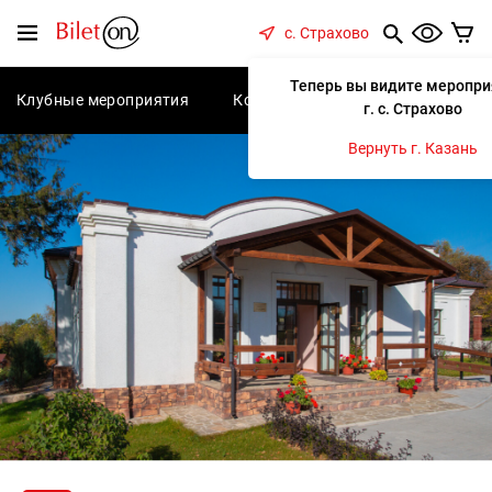
содержанию
Меню
с. Страхово
Теперь вы видите меропри
Клубные мероприятия
Концерты
Спектакли
С
г. с. Страхово
Вернуть г. Казань