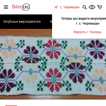
содержанию
Меню
с. Черемшан
Теперь вы видите мероприя
Клубные мероприятия
Концерты
Спектакли
С
г. с. Черемшан
Вернуть г. Казань