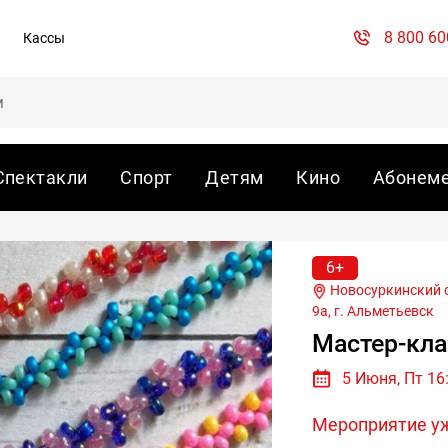
8 800 60
Кассы
Спектакли
Спорт
Детям
Кино
Абонем
6+
Новосуркинский сельский клуб, с. Новое Суркино, ул. Школьная, д.
9а, г.
Альметьевск
Мастер-кла
5 Июня, Пт 16
Мероприятие у