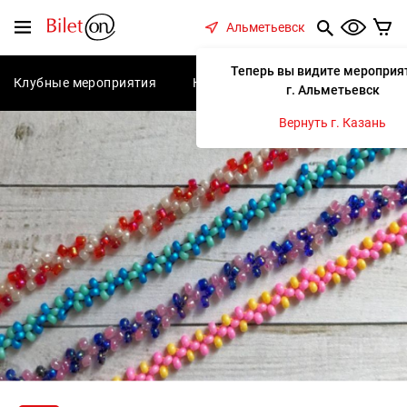
содержанию
Меню
Альметьевск
Теперь вы видите мероприя
Клубные мероприятия
Концерты
Спектакли
С
г. Альметьевск
Вернуть г. Казань