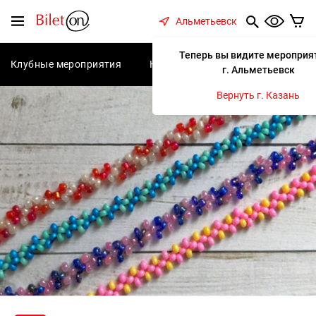
содержанию
Меню
Альметьевск
Теперь вы видите мероприя
Клубные мероприятия
Концерты
Спектакли
С
г. Альметьевск
Вернуть г. Казань