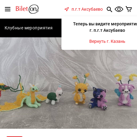
содержанию
Меню
п.г.т Аксубаево
Теперь вы видите мероприяти
Клубные мероприятия
Концерты
Спектакли
С
г. п.г.т Аксубаево
Вернуть г. Казань