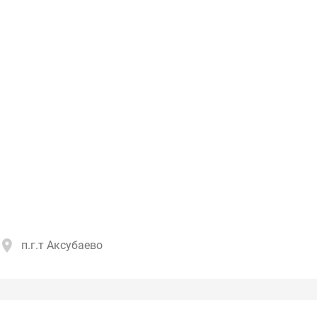
п.г.т Аксубаево