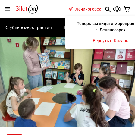
содержанию
Меню
Лениногорск
Теперь вы видите мероприя
Клубные мероприятия
Концерты
Спектакли
С
г. Лениногорск
Вернуть г. Казань