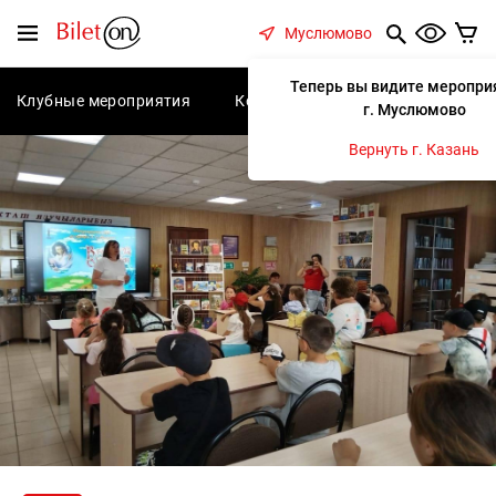
содержанию
Меню
Муслюмово
Теперь вы видите меропри
Клубные мероприятия
Концерты
Спектакли
С
г. Муслюмово
Вернуть г. Казань