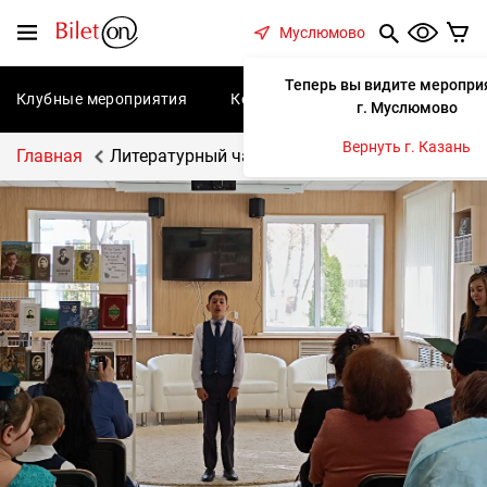
содержанию
Меню
Муслюмово
Теперь вы видите меропри
Клубные мероприятия
Концерты
Спектакли
С
г. Муслюмово
Вернуть г. Казань
Главная
Литературный час "Таинственный мир Габдул