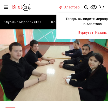
содержанию
Меню
Апастово
Теперь вы видите меропр
Клубные мероприятия
Концерты
Спектакли
С
г. Апастово
Вернуть г. Казань