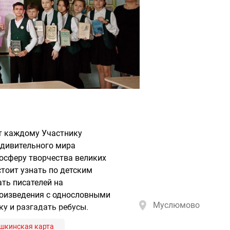
ит каждому Участнику
удивительного мира
осферу творчества великих
стоит узнать по детским
ть писателей на
роизведения с однословными
Муслюмово
ку и разгадать ребусы.
шкинская карта