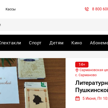
8 800 60
Кассы
Спектакли
Спорт
Детям
Кино
Абонем
14+
Сар
с. Сарманово
Литературн
Пушкинской
5 Июня, Пт 10