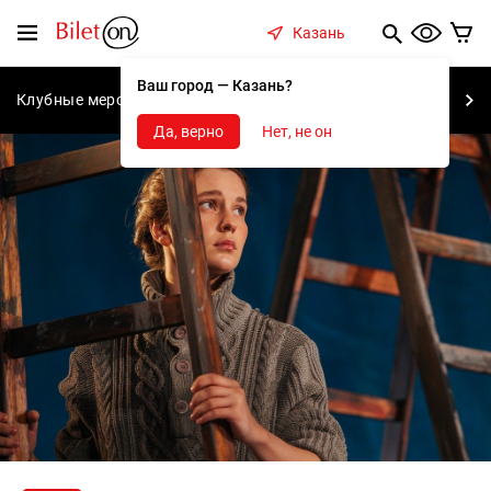
содержанию
Меню
Казань
Ваш город — Казань?
Клубные мероприятия
Концерты
Спектакли
С
Да, верно
Нет, не он