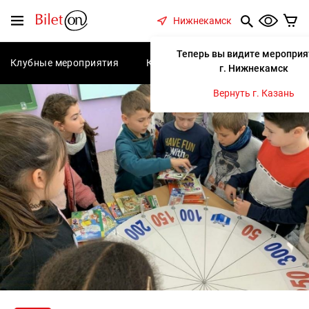
содержанию
Меню
Нижнекамск
Теперь вы видите мероприя
Клубные мероприятия
Концерты
Спектакли
С
г. Нижнекамск
Вернуть г. Казань