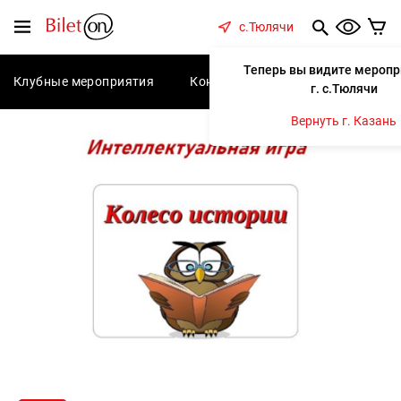
содержанию
Меню
с.Тюлячи
Теперь вы видите меропр
Клубные мероприятия
Концерты
Спектакли
С
г. с.Тюлячи
Вернуть г. Казань