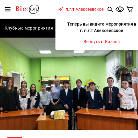
содержанию
Меню
п.г.т Алексеевское
Теперь вы видите мероприятия в
Клубные мероприятия
Концерты
Спектакли
С
г. п.г.т Алексеевское
Вернуть г. Казань