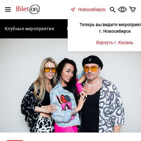
содержанию
Меню
Новосибирск
Теперь вы видите мероприят
Клубные мероприятия
Концерты
Спектакли
С
г. Новосибирск
Вернуть г. Казань