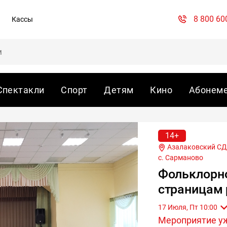
8 800 60
Кассы
Спектакли
Спорт
Детям
Кино
Абонем
14+
Азалаковский СДК,
с. Сарманово
Фольклорно
страницам 
17 Июля, Пт 10:00
Мероприятие у