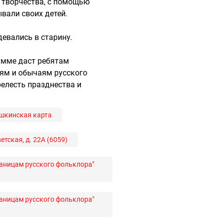
 творчества, с помощью
вали своих детей.
девались в старину.
амме даст ребятам
ям и обычаям русского
елесть празднества и
шкинская карта
етская, д. 22А (6059)
аницам русского фольклора"
аницам русского фольклора"