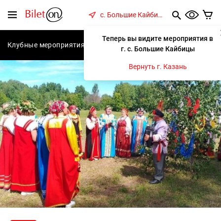
содержанию
Меню
с. Большие Кайбицы
Теперь вы видите мероприятия в
Клубные мероприятия
Концерты
Спектакли
С
г. с. Большие Кайбицы
Вернуть г. Казань