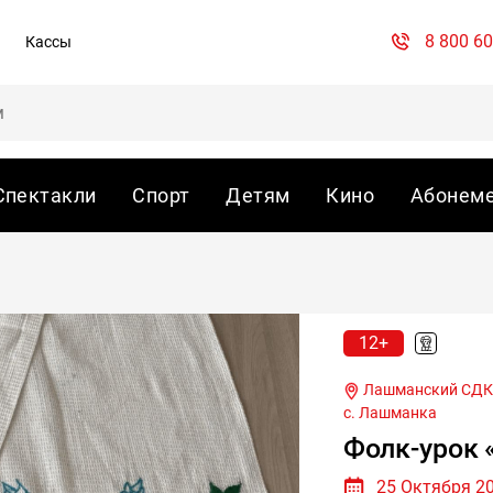
8 800 6
Кассы
Спектакли
Спорт
Детям
Кино
Абонем
12+
Лашманский СДК, 
с. Лашманка
Фолк-урок 
25 Октября 20