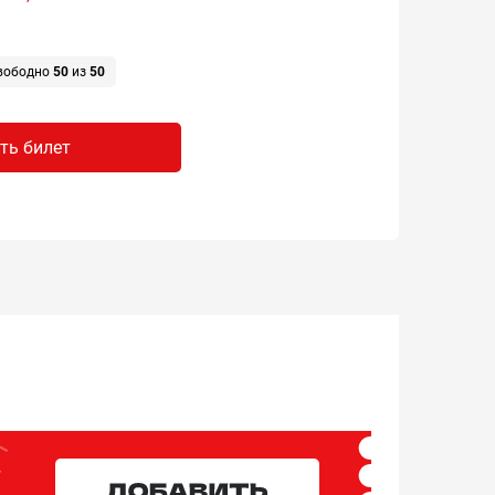
вободно
50
из
50
ть билет