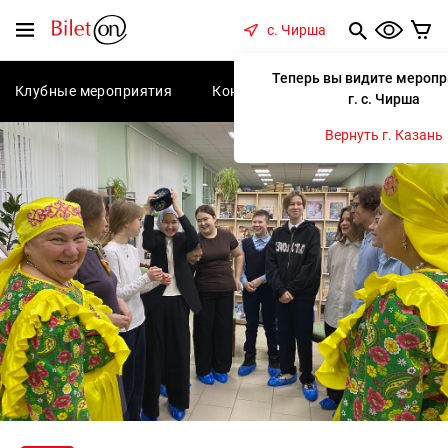
содержанию
Меню
с. Чирша
Теперь вы видите меропр
Клубные мероприятия
Концерты
Спектакли
С
г. с. Чирша
Вернуть г. Казань