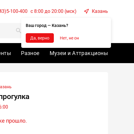
43)5-100-400
c 8:00 до 20:00 (мск)
Казань
Ваш город — Казань?
Корзина
Войти
Да, верно
Нет, не он
енты
Разное
Музеи и Аттракционы
азань
прогулка
6:00
же прошло.