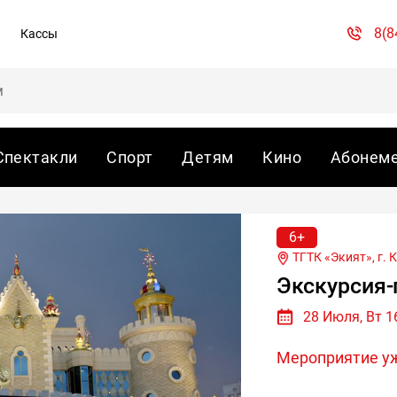
8(8
Кассы
Спектакли
Спорт
Детям
Кино
Абонем
6+
ТГТК «Экият», г.
К
Экскурсия-
28 Июля, Вт 1
Мероприятие у