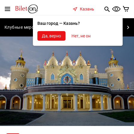
содержанию
Меню
Казань
Ваш город — Казань?
Клубные мероприятия
Концерты
Спектакли
С
Да, верно
Нет, не он