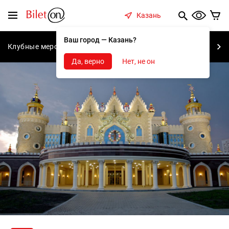
содержанию
Меню
Казань
Ваш город — Казань?
Клубные мероприятия
Концерты
Спектакли
С
Да, верно
Нет, не он