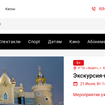
8(8
Кассы
Спектакли
Спорт
Детям
Кино
Абонем
6+
ТГТК «Экият», г.
К
Экскурсия-
21 Июля, Вт 1
Мероприятие у