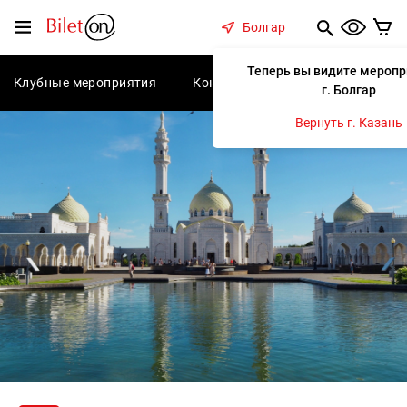
содержанию
Меню
Болгар
Теперь вы видите меропр
Клубные мероприятия
Концерты
Спектакли
С
г. Болгар
Вернуть г. Казань