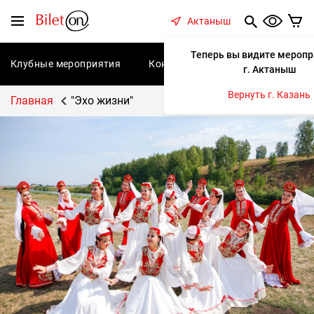
содержанию
Меню
Актаныш
Теперь вы видите меропр
Клубные мероприятия
Концерты
Спектакли
С
г. Актаныш
Вернуть г. Казань
Главная
"Эхо жизни"