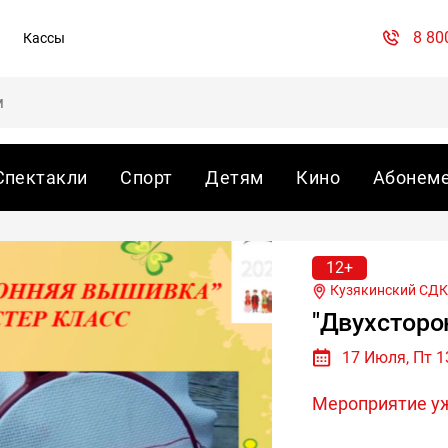
8 80
Кассы
Спектакли
Спорт
Детям
Кино
Абонем
12+
Кузякинский СДК, с
"Двухсторо
17 Июля, Пт 1
Мероприятие у