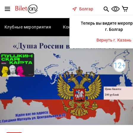
содержанию
Меню
Болгар
Теперь вы видите меропр
Клубные мероприятия
Концерты
Спектакли
С
г. Болгар
Вернуть г. Казань