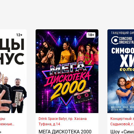
12+
18+
ары
Drink Space Batyr, пр. Хасана
Концертный 
ережные
Туфана, д.14
Садыковой, г
ана проспект,
Челны, Хасан
»
МЕГА ДИСКОТЕКА 2000
Шоу «Сим