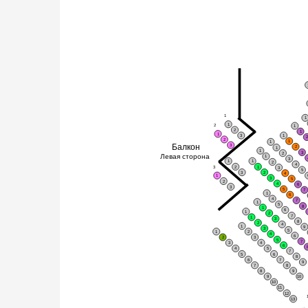
1
1
1
2
1
2
1
1
3
1
2
1
1
Балкон
3
2
1
1
3
2
Левая сторона
1
3
1
1
2
4
3
2
1
3
5
3
2
4
1
3
5
2
4
6
3
5
7
1
6
4
7
1
5
8
1
6
1
2
7
1
3
8
2
4
1
9
3
5
1
2
4
6
2
3
5
7
3
4
6
4
5
7
5
6
8
6
7
9
7
8
8
9
9
10
10
11
12
13