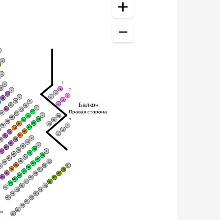
2
2
5
2
1
2
33
3
2
2
2
37
3
2
1
36
2
40
2
5
Балкон
1
39
44
2
38
43
Правая сторона
47
37
42
2
46
50
41
49
3
45
49
40
48
44
48
39
3
47
43
8
2
46
42
1
45
41
2
44
40
47
43
2
46
42
45
45
41
2
44
44
49
43
43
48
42
52
42
47
41
51
50
41
46
40
50
49
45
39
49
48
44
38
48
47
43
47
46
42
46
45
41
45
44
44
43
43
42
41
40
39
16
38