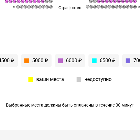
14
15
16
17
18
19
20
21
22
23
24
25
26
27
28
29
30
31
32
33
34
35
36
37
Страфонтен
18
1
2
3
4
5
6
7
8
9
10
11
12
13
14
15
16
17
18
19
20
21
22
23
24
1
4500 ₽
5000 ₽
6000 ₽
6500 ₽
70
ваши места
недоступно
Выбранные места должны быть оплачены в течение 30 минут