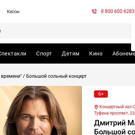
8 800 600 6283
Кассы
Спектакли
Спорт
Детям
Кино
Абонем
 времени" / Большой сольный концерт
6+
Концертный зал Сары Садыковой, г.Набережные Челны, Хасана
Туфана проспект, 23
Дмитрий Ма
Большой со