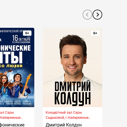
6+
6+
зал Сары
Концертный зал Сары
Концер
.Набережные
Садыковой, г.Набережные
Садыков
а Туфана проспект,
Челны, Хасана Туфана проспект,
Челны, 
фонические
Дмитрий Колдун
ИЛЬС