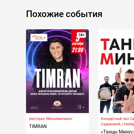
Похожие события
18+
ресторан 'Максимилианс'
Концертный зал С
Садыковой, г.Наб
TIMRAN
Челны, Хасана Туф
«Танцы Минус