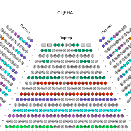
СЦЕНА
Партер
Партер
1
2
1
30
1
2
29
1
33
3
28
2
32
1
4
27
Партер
3
31
1
11
1
3
5
26
4
30
2
10
2
34
6
25
5
29
3
33
7
24
1
6
1
1
28
1
2
3
4
3
4
5
6
7
8
9
4
32
8
23
1
34
7
27
5
31
2
33
8
26
2
2
6
9
10
11
12
13
14
15
16
17
18
19
20
21
22
30
3
32
9
25
1
7
29
4
31
2
32
8
3
3
28
5
10
11
12
13
14
15
16
17
18
19
20
21
22
23
24
30
3
31
9
27
2
6
29
4
30
3
7
4
4
28
3
10
11
12
13
14
15
16
17
18
19
20
21
22
23
24
25
26
5
29
4
8
27
34
6
28
5
33
5
5
7
9
10
11
12
13
14
15
16
17
18
19
20
21
22
23
24
25
26
27
4
6
32
5
36
7
31
6
6
6
35
8
9
10
11
12
13
14
15
16
17
18
19
20
21
22
23
24
25
26
8
30
7
34
6
8
33
7
7
7
3
9
10
11
12
13
14
15
16
17
18
19
20
21
22
23
24
25
26
27
28
29
9
32
8
37
9
36
8
8
8
10
11
12
13
14
15
16
17
18
19
20
21
22
23
24
25
26
27
28
29
30
31
10
35
9
39
10
9
9
38
11
12
13
14
15
16
17
18
19
20
21
22
23
24
25
26
27
28
29
30
31
32
33
34
9
11
37
10
40
10
10
12
13
14
15
16
17
18
19
20
21
22
23
24
25
26
27
28
29
30
31
32
33
34
35
36
11
39
10
11
11
12
13
14
15
16
17
18
19
20
21
22
23
24
25
26
27
28
29
30
31
32
33
34
35
36
37
38
11
40
12
12
8
12
13
14
15
16
17
18
19
20
21
22
23
24
25
26
27
28
29
30
31
32
33
34
35
36
37
38
39
13
13
9
10
11
12
13
14
15
16
17
18
19
20
21
22
23
24
25
26
27
28
29
30
31
32
33
34
35
36
37
14
14
10
11
12
13
14
15
16
17
18
19
20
21
22
23
24
25
26
27
28
29
30
31
32
33
34
35
36
37
38
39
40
15
15
11
12
13
14
15
16
17
18
19
20
21
22
23
24
25
26
27
28
29
30
31
32
33
34
35
36
37
38
39
40
41
42
16
1
2
3
4
5
6
7
8
9
10
11
12
13
14
15
16
17
18
19
20
21
22
23
24
25
26
27
28
29
30
31
32
33