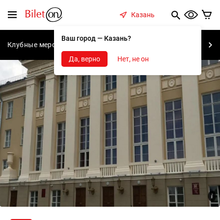
содержанию
Меню
Казань
Ваш город — Казань?
Клубные мероприятия
Концерты
Спектакли
С
Да, верно
Нет, не он