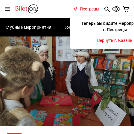
содержанию
Меню
Пестрецы
Теперь вы видите меропр
Клубные мероприятия
Концерты
Спектакли
С
г. Пестрецы
Вернуть г. Казань