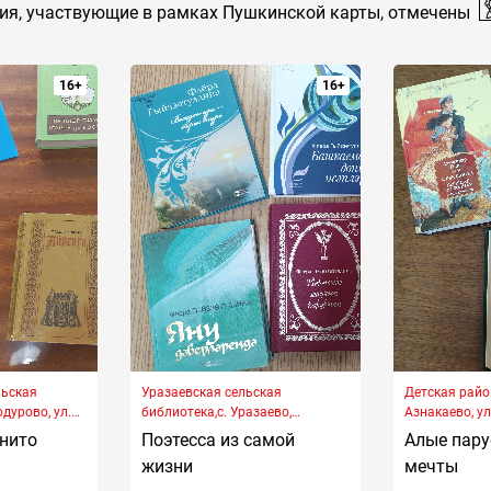
ия, участвующие в рамках Пушкинской карты, отмечены
16+
16+
льская
Уразаевская сельская
Детская райо
одурово, ул.
библиотека,с. Уразаево,
ул.Энгельса, д. 63
нито
Поэтесса из самой
Алые пару
жизни
мечты