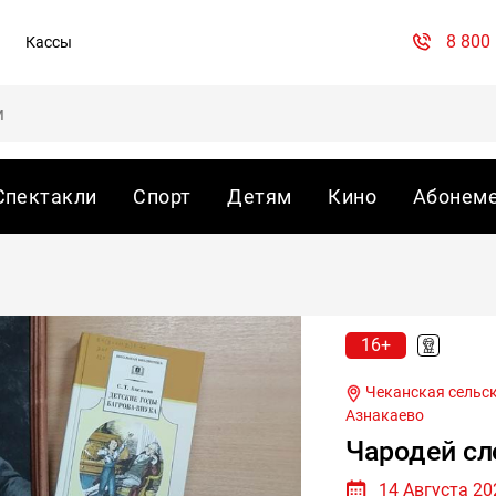
8 800
Кассы
Спектакли
Спорт
Детям
Кино
Абонем
16+
Чеканская сельска
Азнакаево
Чародей сл
14 Августа 202