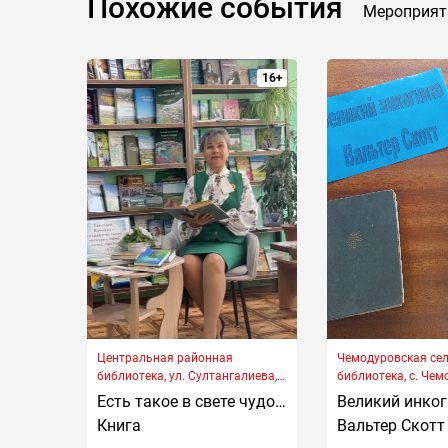
Похожие события
Мероприят
16+
Центральная районная
Чемодуровская се
библиотека, ул. Султангалиева,
библиотека, с. Чем
д. 24
Нагорная, д. 1А
Есть такое в свете чудо…
Великий инког
Книга
Вальтер Скотт