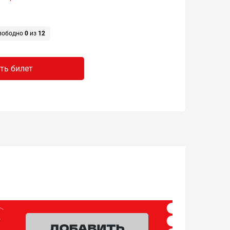
вободно
0
из
12
ть билет