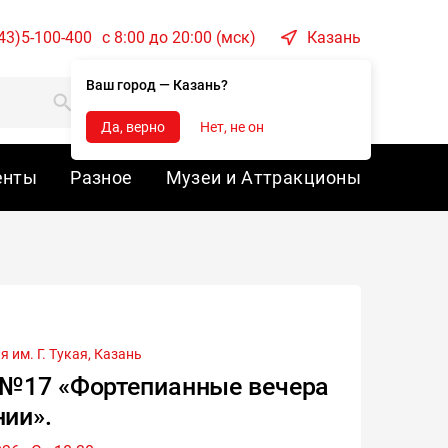
43)5-100-400
c 8:00 до 20:00 (мск)
Казань
Ваш город — Казань?
Корзина
Войти
Да, верно
Нет, не он
енты
Разное
Музеи и Аттракционы
 им. Г. Тукая,
Казань
 №17 «Фортепианные вечера
ии».