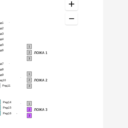
яд1
яд2
яд3
яд4
яд5
1
яд6
ЛОЖА 1
2
3
яд7
яд8
1
яд9
ЛОЖА 2
яд10
2
Ряд11
3
Ряд14
1
Ряд15
ЛОЖА 3
2
Ряд16
3