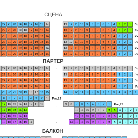
СЦЕНА
Р
22
21
20
19
18
17
16
15
14
13
12
11
10
9
8
7
6
5
4
3
2
1
Р
22
21
20
19
18
17
16
15
14
13
12
11
10
9
8
7
6
5
4
3
2
1
Р
22
21
20
19
18
17
16
15
14
13
12
11
10
9
8
7
6
5
4
3
2
1
Р
22
21
20
19
18
17
16
15
14
13
12
11
10
9
8
7
6
5
4
3
2
1
Р
22
21
20
19
18
17
16
15
14
13
12
11
10
9
8
7
6
5
4
3
2
1
Р
22
21
20
19
18
17
16
15
14
13
12
11
10
9
8
7
6
5
4
3
2
1
ПАРТЕР
Р
22
21
20
19
18
17
16
15
14
13
12
11
10
9
8
7
6
5
4
3
2
1
Р
22
21
20
19
18
17
16
15
14
13
12
11
10
9
8
7
6
5
4
3
2
1
Р
22
21
20
19
18
17
16
15
14
13
12
11
10
9
8
7
6
5
4
3
2
1
Р
22
21
20
19
18
17
16
15
14
13
12
11
10
9
8
7
6
5
4
3
2
1
23
22
21
20
19
18
17
16
15
14
13
12
11
10
9
8
7
6
5
4
3
2
1
Ряд12
9
8
7
6
5
4
3
2
1
Ряд13
17
16
15
14
13
12
11
10
9
8
7
6
5
4
3
2
1
17
16
15
14
13
12
11
10
9
8
7
6
5
4
3
2
1
17
16
15
14
13
12
11
10
9
8
7
6
5
4
3
2
1
19
18
17
16
15
14
13
12
11
10
9
8
7
6
5
4
3
2
1
БАЛКОН