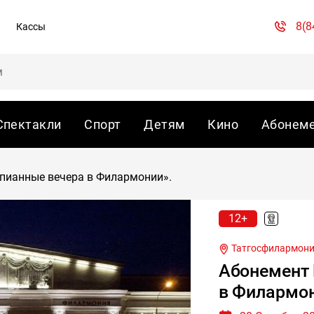
8(8
Кассы
Спектакли
Спорт
Детям
Кино
Абонем
пианные вечера в Филармонии».
12+
Татгосфилармония
Абонемент
в Филармон