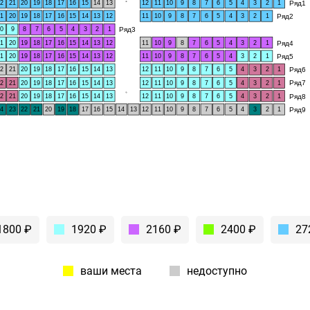
Ряд1
22
21
20
19
18
17
16
15
14
13
12
11
10
9
8
7
6
5
4
3
2
1
Ряд2
21
20
19
18
17
16
15
14
13
12
11
10
9
8
7
6
5
4
3
2
1
Ряд3
10
9
8
7
6
5
4
3
2
1
Ряд4
21
20
19
18
17
16
15
14
13
12
11
10
9
8
7
6
5
4
3
2
1
Ряд5
21
20
19
18
17
16
15
14
13
12
11
10
9
8
7
6
5
4
3
2
1
Ряд6
22
21
20
19
18
17
16
15
14
13
12
11
10
9
8
7
6
5
4
3
2
1
Ряд7
22
21
20
19
18
17
16
15
14
13
12
11
10
9
8
7
6
5
4
3
2
1
Ряд8
22
21
20
19
18
17
16
15
14
13
12
11
10
9
8
7
6
5
4
3
2
1
Ряд9
24
23
22
21
20
19
18
17
16
15
14
13
12
11
10
9
8
7
6
5
4
3
2
1
1800 ₽
1920 ₽
2160 ₽
2400 ₽
27
ваши места
недоступно