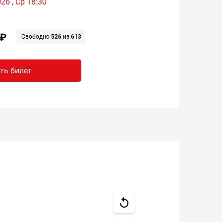
26 , Ср 18:30
 ₽
Свободно
526
из
613
ть билет